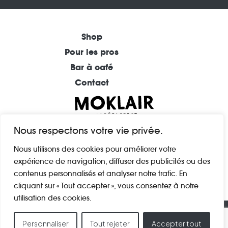
Shop
Pour les pros
Bar à café
Contact
BAR À CAFÉ (REIMS)
Nous respectons votre vie privée.
1 rue Andrieux
Nous utilisons des cookies pour améliorer votre
51100 Reims
expérience de navigation, diffuser des publicités ou des
FRANCE
contenus personnalisés et analyser notre trafic. En
cliquant sur « Tout accepter », vous consentez à notre
utilisation des cookies.
© 2025 CAFÉ MOKLAIR |
Mentions légales
|
CGV
|
Personnaliser
Tout rejeter
Accepter tout