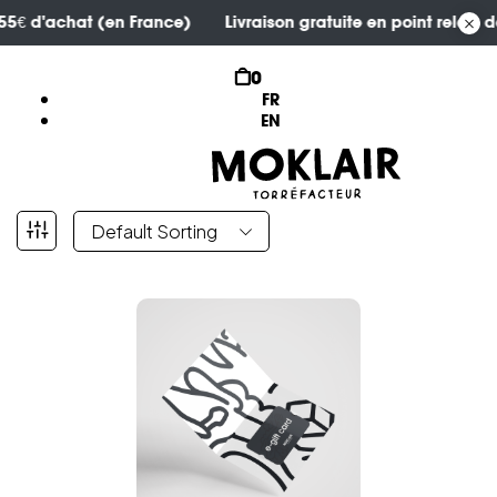
dès 55€ d'achat (en France)
Livraison gratuite en point rela
0
FR
EN
Default Sorting