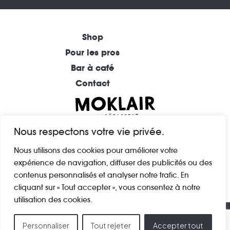
Shop
Pour les pros
Bar à café
Contact
BAR À CAFÉ (REIMS)
Nous respectons votre vie privée.
1 rue Andrieux
Nous utilisons des cookies pour améliorer votre
51100 Reims
expérience de navigation, diffuser des publicités ou des
FRANCE
contenus personnalisés et analyser notre trafic. En
cliquant sur « Tout accepter », vous consentez à notre
utilisation des cookies.
© 2025 CAFÉ MOKLAIR |
Mentions légales
|
CGV
|
Personnaliser
Tout rejeter
Accepter tout