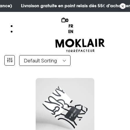
en France)
Livraison gratuite en point relais dès 55€ d'acha
0
FR
EN
Default Sorting