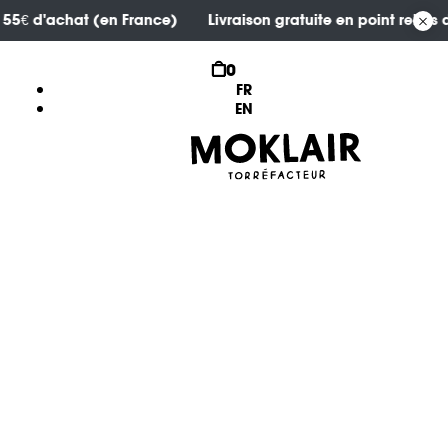
 dès 55€ d'achat (en France)
Livraison gratuite en point rel
0
FR
EN