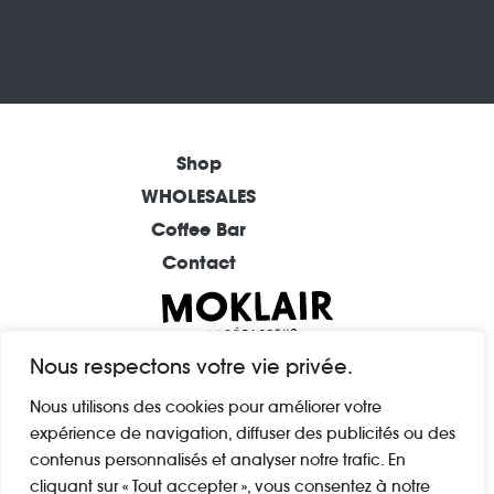
Shop
WHOLESALES
Coffee Bar
Contact
BAR À CAFÉ (REIMS)
Nous respectons votre vie privée.
1 rue Andrieux
Nous utilisons des cookies pour améliorer votre
51100 Reims
expérience de navigation, diffuser des publicités ou des
FRANCE
contenus personnalisés et analyser notre trafic. En
cliquant sur « Tout accepter », vous consentez à notre